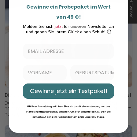
★ Reviews
Gewinne ein Probepaket im Wert
von 49 €!
Melden Sie sich
jetzt
für unseren Newsletter an
und geben Sie Ihrem Glück einen Schub! ⏱️
Gewinne jetzt ein Testpaket!
Die ultimativen Himbeer-Erdnussbutter-Proteinriegel
Du denkst, du magst keine Protein-Desserts? Denk
Mit Ihrer Anmeldung erklären Sie sich damit einverstanden, von uns
nochmal nach! Wenn du dieses Rezept einmal probiert
Marketingmitteilungen zu erhalten. Um sich abzumelden, klicken Sie
hast, gibt es keine...
einfach auf den Link "Abmelden" am Ende unserer E-Mails.