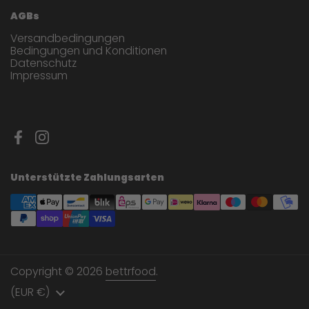
AGBs
Versandbedingungen
Bedingungen und Konditionen
Datenschutz
Impressum
Facebook
Instagram
Unterstützte Zahlungsarten
Copyright © 2026
bettrfood
.
Land/Region
(EUR €)