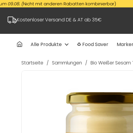
Zum Inhalt springen
08. (
Nicht mit anderen Rabatten kombinierbar)
Kostenloser Versand DE & AT ab 35€
Alle Produkte
♻️ Food Saver
Marke
Startseite
/
Sammlungen
/
Bio Weißer Sesam 