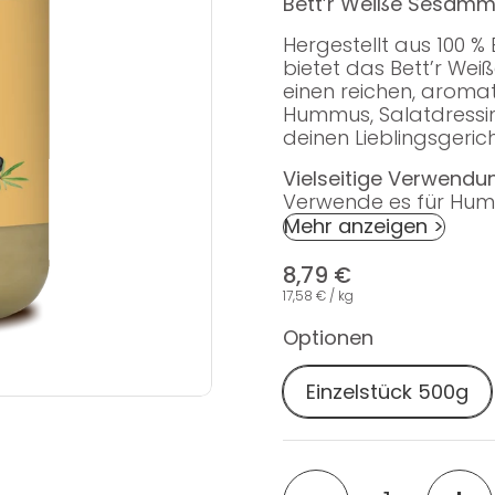
Bett’r Weiße Sesammus
Hergestellt aus 100 %
bietet das Bett’r Wei
einen reichen, aroma
Hummus, Salatdressing
deinen Lieblingsgeric
Vielseitige Verwendu
Verwende es für Hummu
Mehr anzeigen >
8,79 €
17,58 € / kg
Optionen
Einzelstück 500g
Menge