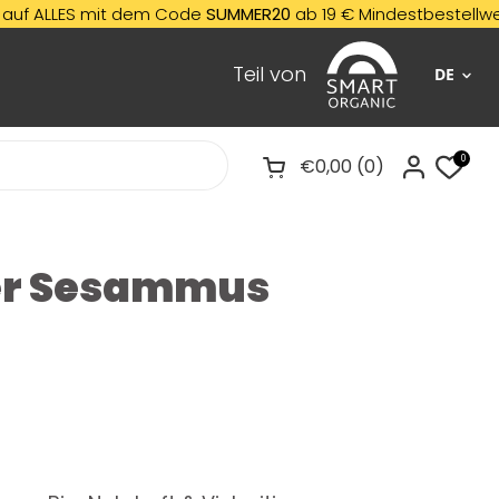
LLES mit dem Code
SUMMER20
ab 19 € Mindestbestellwert! ✨
N
Teil von
DE
0
€0,00
0
Warenkorb öffnen
er Sesammus