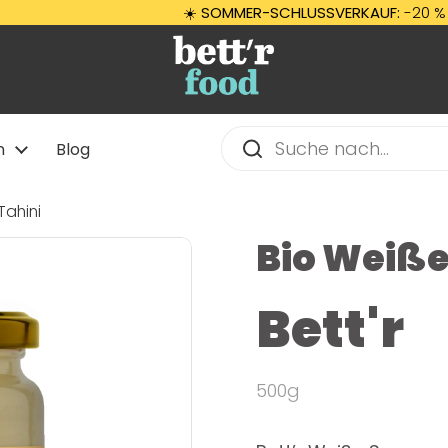
☀️
SOMMER-SCHLUSSVERKAUF:
-20 % auf A
n
Blog
Tahini
Bio Weiß
Bett'r
500g