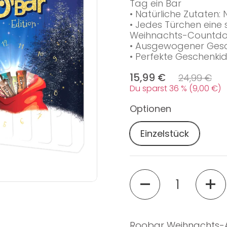
Tag ein Bar
• Natürliche Zutaten:
• Jedes Türchen eine
Weihnachts-Countd
• Ausgewogener Gesch
• Perfekte Geschenki
15,99 €
24,99 €
Du sparst 36 % (9,00 €)
Optionen
Einzelstück
Menge
Roobar Weihnachts-A