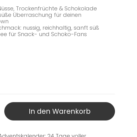
 Nüsse, Trockenfrüchte & Schokolade
 süße Überraschung für deinen
own
mack: nussig, reichhaltig, sanft süß
dee für Snack- und Schoko-Fans
In den Warenkorb
dventskalender: 24 Tage voller