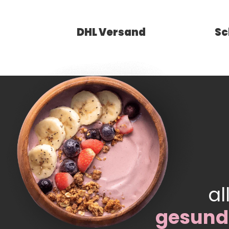
DHL Versand
Sc
al
gesund