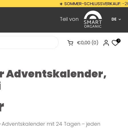
☀️
SOMMER-SCHLUSSVERKAUF:
-20 % au
Teil von
DE
0
€0,00
0
Warenkorb öffnen
r Adventskalender,
i
r
-Adventskalender mit 24 Tagen – jeden