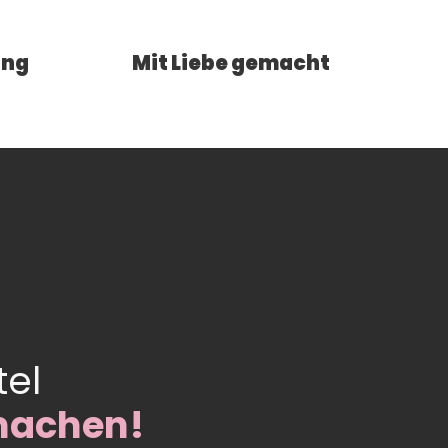
ung
Mit Liebe gemacht
tel
machen!