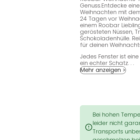
Genuss.Entdecke ein
Weihnachten mit dem 
24 Tagen vor Weihnac
einem Roobar Liebling
gerösteten Nüssen, T
Schokoladenhülle. Re
für deinen Weihnach
Jedes Fenster ist ein
ein echter Schatz. . .
Mehr anzeigen >
Bei hohen Tempe
leider nicht gar
Transports unbes
geschmolzen bei