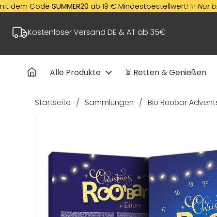
Zum Inhalt springen
dem Code
SUMMER20
ab 19 € Mindestbestellwert! ✨
Nur bis zum 
Kostenloser Versand DE & AT ab 35€
Alle Produkte
⏳ Retten & Genießen
Startseite
/
Sammlungen
/
Bio Roobar Advents