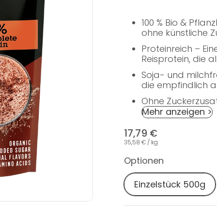
100 % Bio & Pflan
ohne künstliche Z
Proteinreich – E
Reisprotein, die a
Soja- und milchfr
die empfindlich 
Ohne Zuckerzusatz
Mehr anzeigen >
17,79 €
35,58 € / kg
Optionen
Einzelstück 500g