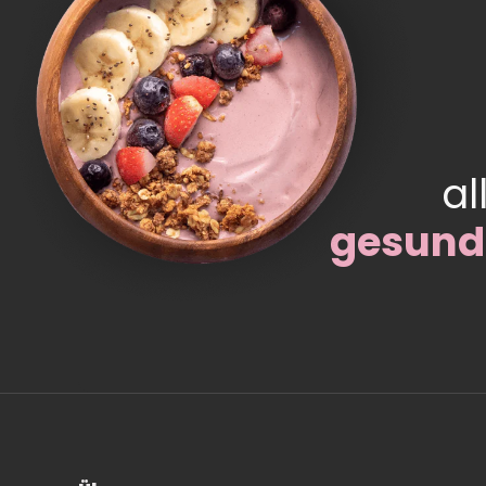
al
gesund