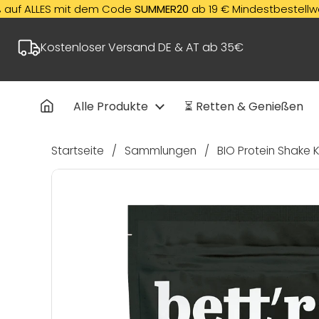
Zum Inhalt springen
LES mit dem Code
SUMMER20
ab 19 € Mindestbestellwert! ✨
Nu
Kostenloser Versand DE & AT ab 35€
Alle Produkte
⏳ Retten & Genießen
Startseite
/
Sammlungen
/
BIO Protein Shake 