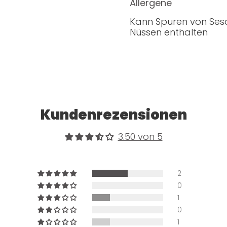
Allergene
Kann Spuren von Se
Nüssen enthalten
Kundenrezensionen
3.50 von 5
2
0
1
0
1