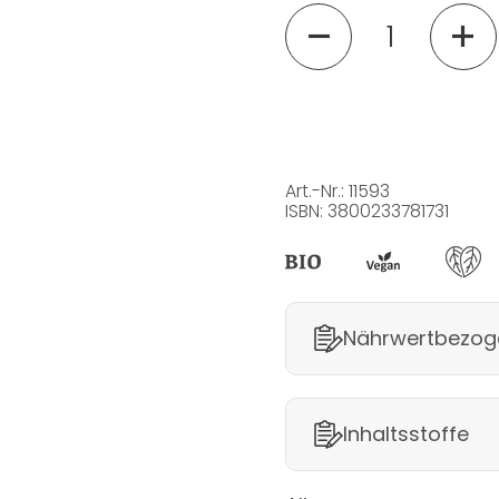
Menge
Art.-Nr.: 11593
ISBN: 3800233781731
Nährwertbezog
Inhaltsstoffe