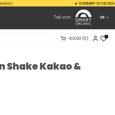
☀️
SOMMER-SCHLUSSVERKAUF:
Teil von
DE
0
€0,00
0
Warenkorb öffnen
in Shake Kakao &