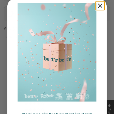
Inhaltsstoffe
Allergene
Haselnüsse
Mandeln
Cashew
Erdnüsse
Kundenrezensionen
3.33 von 5
Basierend auf 3 Bewertungen
1
0
1