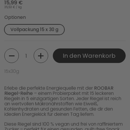
15,99 €
35,53 € / kg
Optionen
Vollpackung 15 x 30 g
Menge
In den Warenkorb
15x30g
Erlebe die perfekte Energiequelle mit der
ROOBAR
Riegel-Reihe
– einem Probierpaket mit 15 leckeren
Riegeln in 5 einzigartigen Sorten. Jeder Riegel ist reich
an wertvollen Makronährstoffen wie Eiweiß,
Kohlenhydraten und gesunden Fetten, die dir den
idealen Energiekick für deinen Tag liefern.
Diese Riegel sind 100 % vegan und frei von raffiniertem
Zucker – perfekt für einen gesunden, guilt-free Snack.