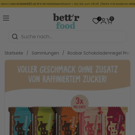
Zum Inhalt springen
em Code
SUMMER20
ab 19 € Mindestbestellwert! ✨
Nur bis zum 09.08. (
Nicht mit anderen Rabatte
Warenkorb öffnen
0
0
Menü öffnen
Startseite
/
Sammlungen
/
Roobar Schokoladenriegel Probep