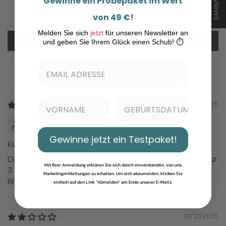
★ Reviews
Gewinne ein Probepaket im Wert
1
von 49 €!
0
Melden Sie sich
jetzt
für unseren Newsletter an
Eine Bewertung schreiben
und geben Sie Ihrem Glück einen Schub! ⏱️
Sort by
10/21/2025
Krishi
Gewinne jetzt ein Testpaket!
Kurzes MHD
Die Riegel sollten in den Adventskalender, sind aber nur
Mit Ihrer Anmeldung erklären Sie sich damit einverstanden, von uns
3 Wochen haltbar, bis Mitte November. Sehr schade.
Marketingmitteilungen zu erhalten. Um sich abzumelden, klicken Sie
Bitte MHD angeben, das wäre fair!
einfach auf den Link "Abmelden" am Ende unserer E-Mails.
10/21/2025