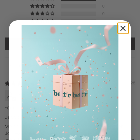
0
0
0
0
Eine Bewertung schreiben
Sort by
05/25/2026
Leonie Straßer
Feedback zu den Bio-Nussbutter-Cups
Liebes Team,
Meine Mutter und ich bestellen seit Oktober letzten
Jahres regelmäßig eure Bio-Nussbutter-Cups. Da wir