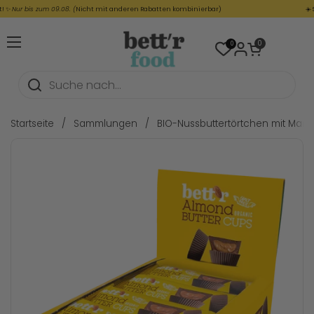
Zum Inhalt springen
ur bis zum 09.08. (
Nicht mit anderen Rabatten kombinierbar)
☀️
SOMM
Warenkorb öffnen
0
0
Menü öffnen
Startseite
/
Sammlungen
/
BIO-Nussbuttertörtchen mit Man