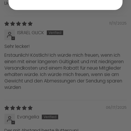
Liebe Grüße, Leonie und Daniela
11/11/2025
ISRAEL GLICK
Sehr lecker!
Erstaunlich! Köstlich! Ich würde mich freuen, wenn ich
einen mit einer längeren Gültigkeit und mit niedrigeren
Versandkosten und einem Rabatt für neue Mitglieder
erhalten würde. Ich würde mich freuen, wenn sie am
Gewicht und den Abmessungen der Sendung sparen
würden
06/17/2025
Evangelia
Der mit Abstand beste Buttercup!