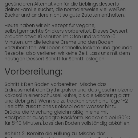
gesünderen Alternativen für die Lieblingsdesserts
deiner Familie suchst, die normalerweise viel weißen
Zucker und andere nicht so gute Zutaten enthalten.
Heute haben wir ein Rezept für vegane,
selbstgemachte Snickers vorbereitet. Dieses Dessert
braucht etwa 10 Minuten im Ofen und weitere 10
Minuten, um die leckere Creme und den Boden
vorzubereiten. Wir lieben schnelle, leckere und gesunde
Rezepte, also verlieren wir keine Zeit. Lass uns mit dem
heutigen Dessert Schritt für Schritt loslegen!
Vorbereitung:
Schritt 1: Den Boden vorbereiten: Mische das
Erdnussmehl, den Erythritpulver und das geschmolzene
Kokosöl in einer Schüssel. Rühre, bis die Mischung glatt
und klebrig ist. Wenn sie zu trocken erscheint, füge 1-2
Teelöffel zusätzliches Kokosöl oder Wasser hinzu.
Drücke die Mischung gleichmäßig in eine mit
Backpapier ausgelegte Backform. Backe sie bei 180°C
für 8-10 Minuten. Lass den Boden vollständig abkühlen.
Schritt 2: Bereite die Füllung zu:
Mische das