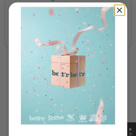
Für den Belag:
80g Bett'r Cashew- und Haselnussaufstrich
(ohne Zuckerzusatz)
In den Warenkorb legen