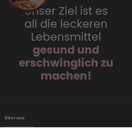
Unser Ziel ist es
all die leckeren
Lebensmittel
gesund und
erschwinglich zu
machen!
Über uns
Unternehmen