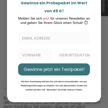
★ Reviews
Gewinne ein Probepaket im Wert
von 49 €!
Melden Sie sich
jetzt
für unseren Newsletter an
und geben Sie Ihrem Glück einen Schub! ⏱️
Gewinne jetzt ein Testpaket!
Mit Ihrer Anmeldung erklären Sie sich damit einverstanden, von uns
Marketingmitteilungen zu erhalten. Um sich abzumelden, klicken Sie
einfach auf den Link "Abmelden" am Ende unserer E-Mails.
Bist du ein Fan von selbstgemachten Desserts? Wenn
die Antwort ja ist, bist du hier genau richtig – auf dem
Bettr-food Blog. Wir wissen, dass du oft nach