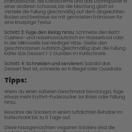
Erdnussbutter, die Kokoscreme und das Erythritpulver in
einer anderen Schüssel, bis die Mischung glatt ist.
Verteile die Füllung gleichmäßig auf dem abgekühlten
Boden und bestreue sie mit gerösteten Erdnüssen für
eine knusprige Textur.
Schritt 3: Füge den Belag hinzu:
Schmelze den Bett’r
Cashew- und Haselnussaufstrich im Wasserbad oder
in der Mikrowelle bei niedriger Hitze. Gieße den
geschmolzenen Aufstrich gleichmäßig über die Füllung.
Kühle das Dessert 1-2 Stunden im Kühlschrank.
Schritt 4: Schneiden und servieren:
Sobald das
Dessert fest ist, schneide es in Riegel oder Quadrate.
Tipps:
Wenn du einen süßeren Geschmack bevorzugst, füge
etwas mehr Erythrit-Puderzucker zur Basis oder Füllung
hinzu.
Bewahre die Snickers in einem luftdichten Behälter im
Kühlschrank bis zu 5 Tage auf.
Diese hausgemachten veganen Snickers sind die