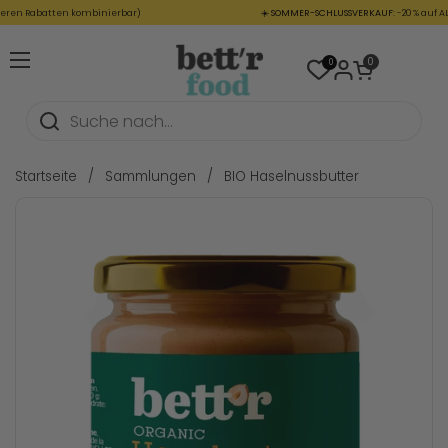
Zum Inhalt springen
n Rabatten kombinierbar)
☀️
SOMMER-SCHLUSSVERKAUF:
-20 % auf ALLE
Warenkorb öffnen
0
0
Menü öffnen
Startseite
/
Sammlungen
/
BIO Haselnussbutter