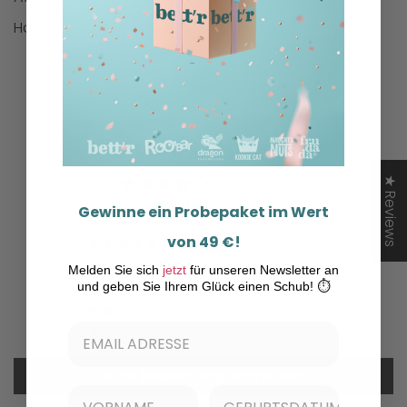
Haselnüsse
Kundenrezensionen
4.00 von 5
★ Reviews
Basierend auf 2 Bewertungen
Gewinne ein Probepaket im Wert
von 49 €!
1
0
Melden Sie sich
jetzt
für unseren Newsletter an
und geben Sie Ihrem Glück einen Schub! ⏱️
1
0
0
Eine Bewertung schreiben