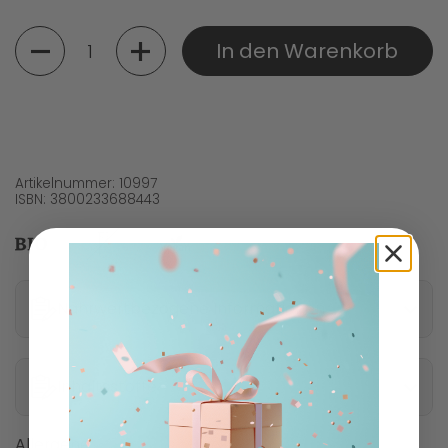
Menge
In den Warenkorb
Artikelnummer: 10997
ISBN: 3800233688443
Nährwertbezogene Informationen
Inhaltsstoffe
Allergene