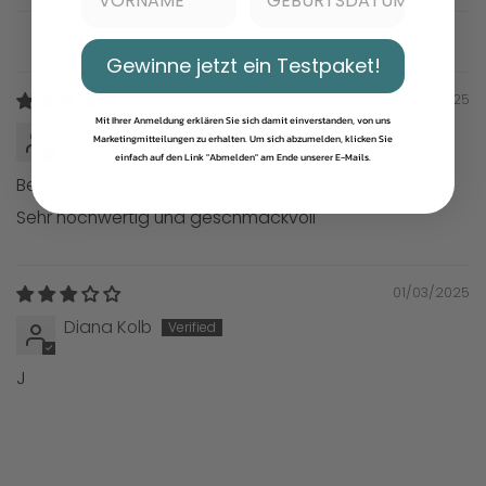
Sort by
Gewinne jetzt ein Testpaket!
08/25/2025
Mit Ihrer Anmeldung erklären Sie sich damit einverstanden, von uns
Mara Ostermann
Marketingmitteilungen zu erhalten. Um sich abzumelden, klicken Sie
einfach auf den Link "Abmelden" am Ende unserer E-Mails.
Besser als Nutella (;
Sehr hochwertig und geschmackvoll
01/03/2025
Diana Kolb
J