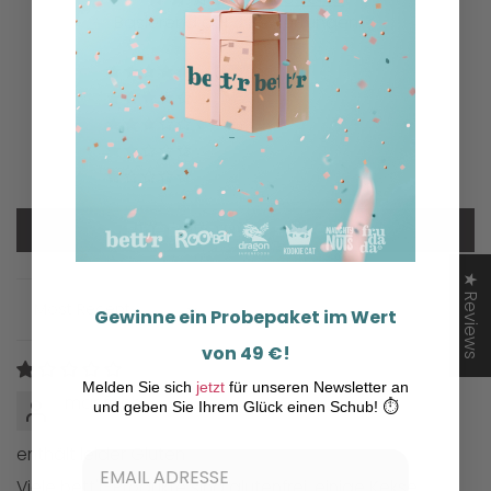
Basierend auf 3 Bewertungen
1
0
0
0
2
Eine Bewertung schreiben
★ Reviews
Gewinne ein Probepaket im Wert
Sort by
von 49 €!
10/10/2025
Melden Sie sich
jetzt
für unseren Newsletter an
mar fisch
und geben Sie Ihrem Glück einen Schub! ⏱️
enthält leider Gluten
Viele bett'r-Produkte sind glutenfrei, einige Kekse