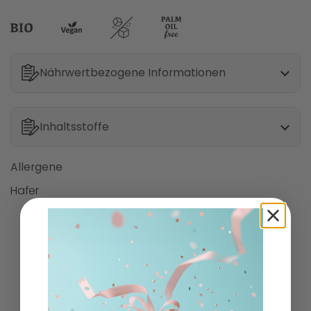
Nährwertbezogene Informationen
Inhaltsstoffe
Allergene
Hafer
Kundenrezensionen
2.33 von 5