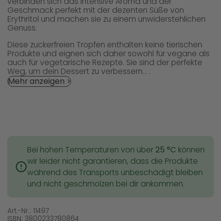
verbinden sich das intensive Aroma und der
Geschmack perfekt mit der dezenten Süße von
Erythritol und machen sie zu einem unwiderstehlichen
Genuss.
Diese zuckerfreien Tropfen enthalten keine tierischen
Produkte und eignen sich daher sowohl für vegane als
auch für vegetarische Rezepte. Sie sind der perfekte
Weg, um dein Dessert zu verbessern... .
Mehr anzeigen >
Bei hohen Temperaturen von über
25 °C
können
wir leider nicht garantieren, dass die Produkte
während des Transports unbeschädigt bleiben
und nicht geschmolzen bei dir ankommen.
Art.-Nr.: 11497
ISBN: 3800233780864